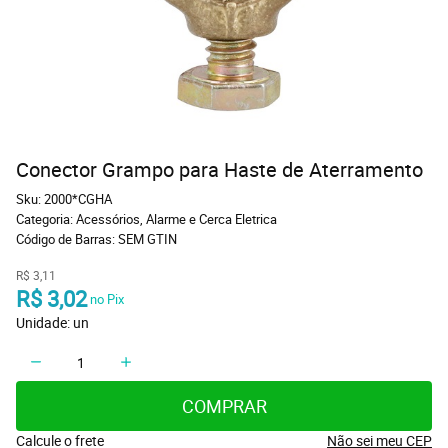
Conector Grampo para Haste de Aterramento
Sku:
2000*CGHA
Categoria:
Acessórios
,
Alarme e Cerca Eletrica
Código de Barras:
SEM GTIN
R$ 3,11
R$ 3,02
 no Pix
Unidade: un
COMPRAR
Calcule o frete
Não sei meu CEP