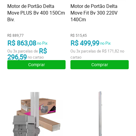
Motor de Portão Delta
Motor de Portão Delta
Move PLUS Bv 400 150Cm
Move Fit Bv 300 220V
Biv.
140Cm
R$ 889,77
R$ 515,45
R$ 863,08
R$ 499,99
no Pix
no Pix
R$
Ou
3x
parcelas de
Ou
3x
parcelas de
R$ 171,82
no
296,59
no cartao
cartao
Comprar
Comprar