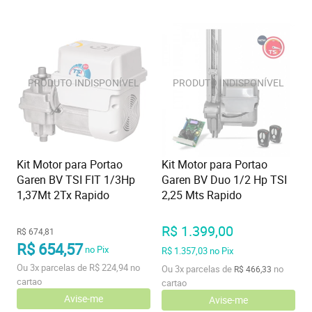
Kit Motor para Portao
Kit Motor para Portao
Garen BV TSI FIT 1/3Hp
Garen BV Duo 1/2 Hp TSI
1,37Mt 2Tx Rapido
2,25 Mts Rapido
R$ 1.399,00
R$ 674,81
R$ 654,57
no Pix
R$ 1.357,03
no Pix
Ou
3x
parcelas de
R$ 224,94
no
Ou
3x
parcelas de
no
R$ 466,33
cartao
cartao
Avise-me
Avise-me