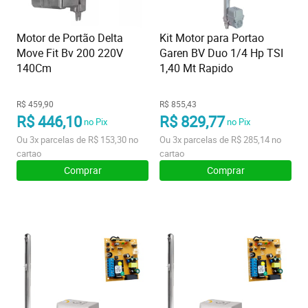
Motor de Portão Delta
Kit Motor para Portao
Move Fit Bv 200 220V
Garen BV Duo 1/4 Hp TSI
140Cm
1,40 Mt Rapido
R$ 459,90
R$ 855,43
R$ 446,10
R$ 829,77
no Pix
no Pix
Ou
3x
parcelas de
R$ 153,30
no
Ou
3x
parcelas de
R$ 285,14
no
cartao
cartao
Comprar
Comprar