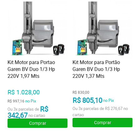
Kit Motor para Portao
Kit Motor para Portão
Garen BV Duo 1/3 Hp
Garen BV Duo 1/3 Hp
220V 1,97 Mts
220V 1,37 Mts
R$ 1.028,00
R$ 830,00
R$ 805,10
no Pix
no Pix
R$ 997,16
R$
Ou
3x
parcelas de
R$ 276,67
no
Ou
3x
parcelas de
342,67
cartao
no cartao
Comprar
Comprar