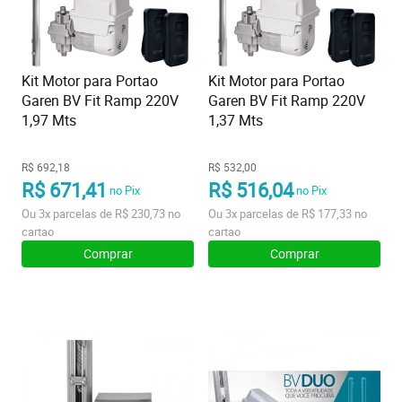
Kit Motor para Portao
Kit Motor para Portao
Garen BV Fit Ramp 220V
Garen BV Fit Ramp 220V
1,97 Mts
1,37 Mts
R$ 692,18
R$ 532,00
R$ 671,41
R$ 516,04
no Pix
no Pix
Ou
3x
parcelas de
R$ 230,73
no
Ou
3x
parcelas de
R$ 177,33
no
cartao
cartao
Comprar
Comprar