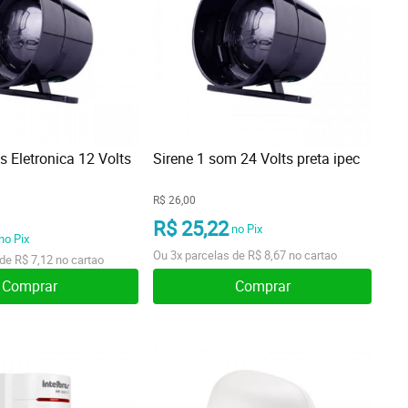
s Eletronica 12 Volts
Sirene 1 som 24 Volts preta ipec
R$ 26,00
R$ 25,22
no Pix
no Pix
Ou
3x
parcelas de
R$ 8,67
no cartao
 de
R$ 7,12
no cartao
Comprar
Comprar