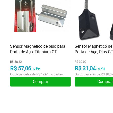
Sensor Magnetico de piso para
Sensor Magnetico de 
Porta de Aço, Titanium GT
Porta de Aço, Plus G
R$ 58,82
R$ 32,00
R$ 57,06
R$ 31,04
no Pix
no Pix
Ou
3x
parcelas de
R$ 19,61
no cartao
Ou
3x
parcelas de
R$ 10,6
Comprar
Comprar