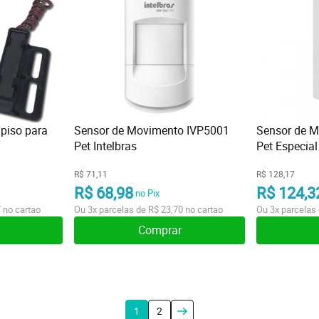
piso para
Sensor de Movimento IVP5001
Sensor de 
T
Pet Intelbras
Pet Especial
R$ 71,11
R$ 128,17
R$ 68,98
R$ 124,3
no Pix
7
no cartao
Ou
3x
parcelas de
R$ 23,70
no cartao
Ou
3x
parcelas
Comprar
1
2