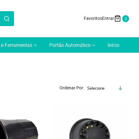
0
a e Ferramentas
Portão Automático
Início
Ordenar Por
Selecione