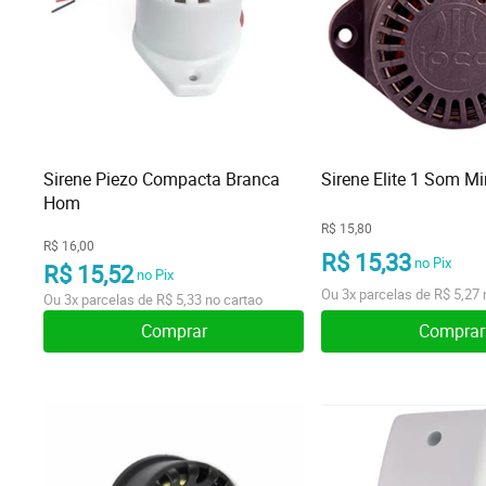
Sirene Piezo Compacta Branca
Sirene Elite 1 Som Mi
Hom
R$ 15,80
R$ 16,00
R$ 15,33
no Pix
R$ 15,52
no Pix
Ou
3x
parcelas de
R$ 5,27
Ou
3x
parcelas de
R$ 5,33
no cartao
Comprar
Comprar