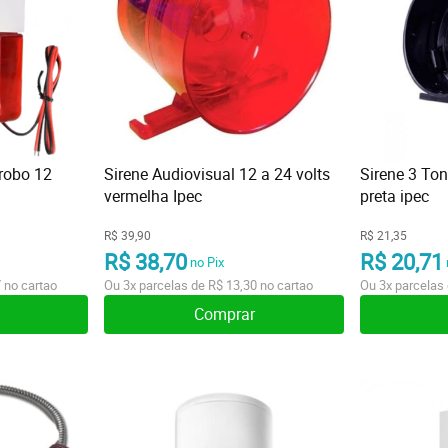
trobo 12
Sirene Audiovisual 12 a 24 volts
Sirene 3 Ton
vermelha Ipec
preta ipec
R$ 39,90
R$ 21,35
R$ 38,70
R$ 20,71
no Pix
7
no cartao
Ou
3x
parcelas de
R$ 13,30
no cartao
Ou
3x
parcelas
Comprar