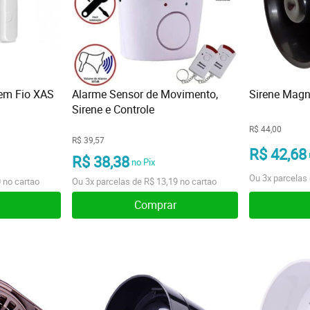
Sem Fio XAS
Alarme Sensor de Movimento,
Sirene Magn
Sirene e Controle
R$ 44,00
R$ 39,57
R$ 42,68
R$ 38,38
no Pix
Ou
3x
parcelas
0
no cartao
Ou
3x
parcelas de
R$ 13,19
no cartao
Comprar