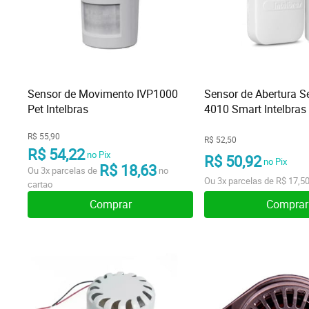
Sensor de Movimento IVP1000
Sensor de Abertura 
Pet Intelbras
4010 Smart Intelbras
R$ 55,90
R$ 52,50
R$ 54,22
no Pix
R$ 50,92
no Pix
R$ 18,63
Ou
3x
parcelas de
no
Ou
3x
parcelas de
R$ 17,5
cartao
Comprar
Comprar