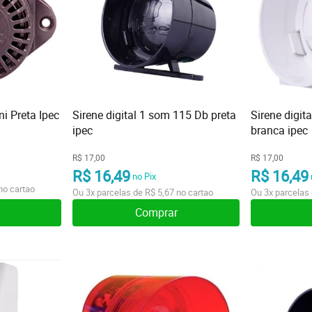
ni Preta Ipec
Sirene digital 1 som 115 Db preta
Sirene digit
ipec
branca ipec
R$ 17,00
R$ 17,00
R$ 16,49
R$ 16,49
no Pix
no cartao
Ou
3x
parcelas de
R$ 5,67
no cartao
Ou
3x
parcelas
Comprar