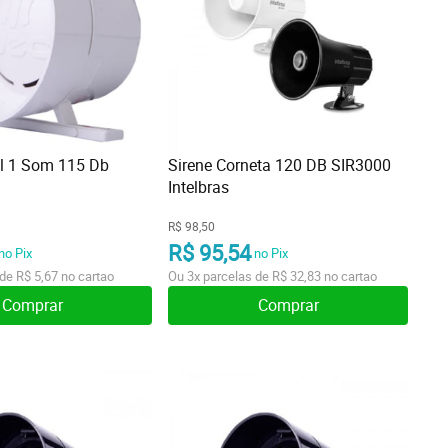
al 1 Som 115 Db
Sirene Corneta 120 DB SIR3000
Intelbras
R$ 98,50
R$ 95,54
no Pix
no Pix
 de
R$ 5,67
no cartao
Ou
3x
parcelas de
R$ 32,83
no cartao
Comprar
Comprar