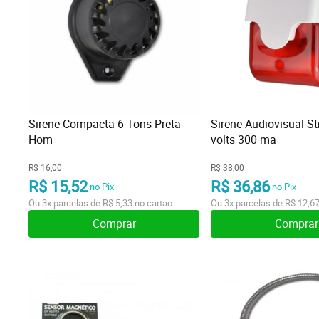
Sirene Compacta 6 Tons Preta
Sirene Audiovisual S
Hom
volts 300 ma
R$ 16,00
R$ 38,00
R$ 15,52
R$ 36,86
no Pix
no Pix
Ou
3x
parcelas de
R$ 5,33
no cartao
Ou
3x
parcelas de
R$ 12,6
Comprar
Comprar