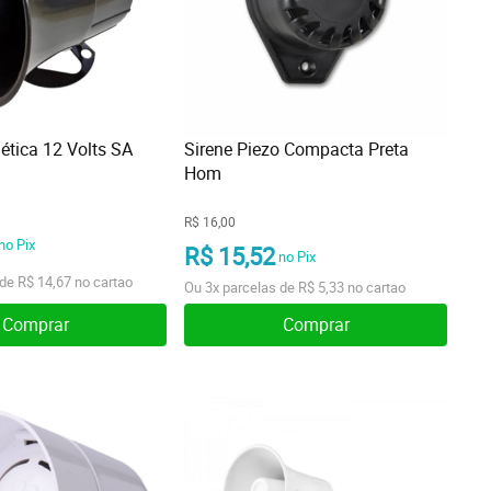
ética 12 Volts SA
Sirene Piezo Compacta Preta
Hom
R$ 16,00
no Pix
R$ 15,52
no Pix
 de
R$ 14,67
no cartao
Ou
3x
parcelas de
R$ 5,33
no cartao
Comprar
Comprar