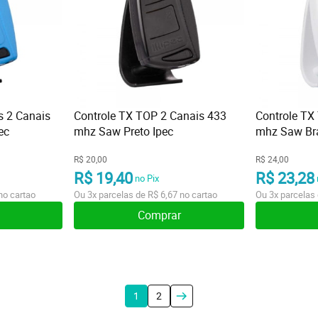
s 2 Canais
Controle TX TOP 2 Canais 433
Controle TX
ec
mhz Saw Preto Ipec
mhz Saw Br
R$ 20,00
R$ 24,00
R$ 19,40
R$ 23,28
no Pix
no cartao
Ou
3x
parcelas de
R$ 6,67
no cartao
Ou
3x
parcelas
Comprar
1
2