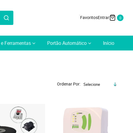
0
a e Ferramentas
Portão Automático
Início
Ordenar Por
Selecione