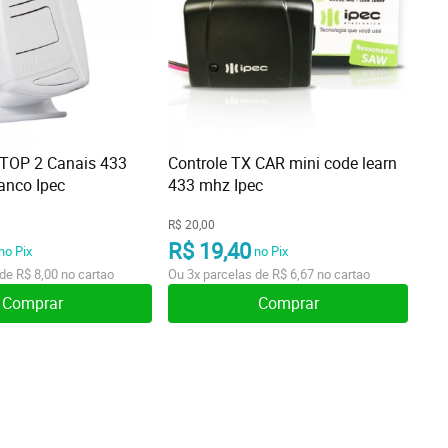
 TOP 2 Canais 433
Controle TX CAR mini code learn
anco Ipec
433 mhz Ipec
R$ 20,00
R$ 19,40
no Pix
no Pix
 de
R$ 8,00
no cartao
Ou
3x
parcelas de
R$ 6,67
no cartao
Comprar
Comprar