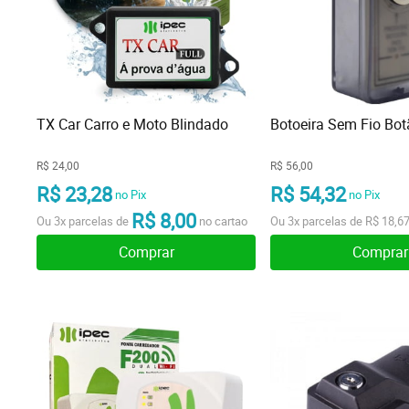
TX Car Carro e Moto Blindado
Botoeira Sem Fio Bot
R$ 24,00
R$ 56,00
R$ 23,28
R$ 54,32
no Pix
no Pix
R$ 8,00
Ou
3x
parcelas de
no cartao
Ou
3x
parcelas de
R$ 18,6
Comprar
Comprar