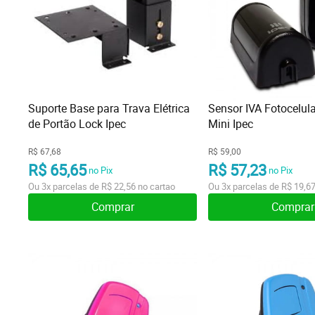
Suporte Base para Trava Elétrica
Sensor IVA Fotocelula
de Portão Lock Ipec
Mini Ipec
R$ 67,68
R$ 59,00
R$ 65,65
R$ 57,23
no Pix
no Pix
Ou
3x
parcelas de
R$ 22,56
no cartao
Ou
3x
parcelas de
R$ 19,6
Comprar
Comprar