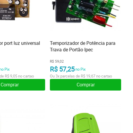
 port luz universal
Temporizador de Potência para
Trava de Portão Ipec
R$ 59,02
R$ 57,25
no Pix
no Pix
 de
R$ 9,05
no cartao
Ou
3x
parcelas de
R$ 19,67
no cartao
Comprar
Comprar