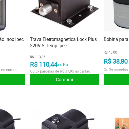
ão Inox Ipec
Trava Eletromagnetica Lock Plus
Bobina para
220V S.Temp Ipec
R$ 40,00
R$ 113,86
R$ 38,80
R$ 110,44
no Pix
7
no cartao
Ou
3x
parcelas
Ou
3x
parcelas de
R$ 37,95
no cartao
Comprar