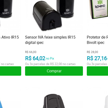
 Ativo IR15
Sensor IVA feixe simples IR15
Protetor de 
digital ipec
Bivolt ipec
R$ 66,00
R$ 28,00
R$ 64,02
R$ 27,16
no Pix
7
no cartao
Ou
3x
parcelas de
R$ 22,00
no cartao
Ou
3x
parcelas
Comprar