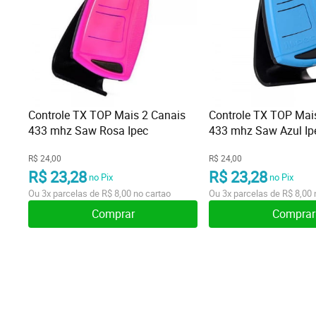
Controle TX TOP Mais 2 Canais
Controle TX TOP Mai
433 mhz Saw Rosa Ipec
433 mhz Saw Azul Ip
R$ 24,00
R$ 24,00
R$ 23,28
R$ 23,28
no Pix
no Pix
Ou
3x
parcelas de
R$ 8,00
no cartao
Ou
3x
parcelas de
R$ 8,00
Comprar
Comprar