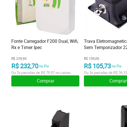
Fonte Carregador F200 Dual, Wifi,
Trava Eletromagnetic
Rx e Timer Ipec
Sem Temporizador 22
R$ 239,90
R$ 109,00
R$ 232,70
R$ 105,73
no Pix
no Pix
Ou
3x
parcelas de
R$ 79,97
no cartao
Ou
3x
parcelas de
R$ 36,3
Comprar
Comprar