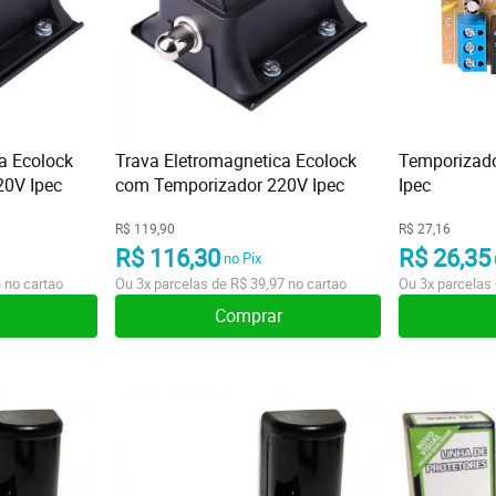
a Ecolock
Trava Eletromagnetica Ecolock
Temporizador
0V Ipec
com Temporizador 220V Ipec
Ipec
R$ 119,90
R$ 27,16
R$ 116,30
R$ 26,35
no Pix
3
no cartao
Ou
3x
parcelas de
R$ 39,97
no cartao
Ou
3x
parcelas
Comprar