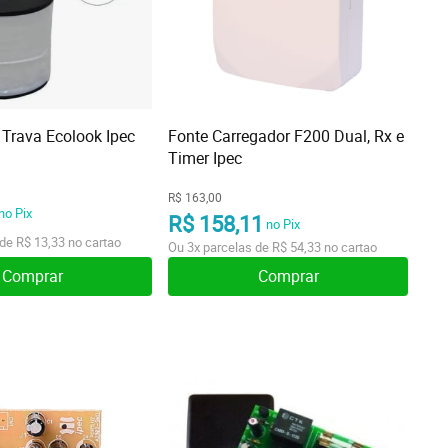
 Trava Ecolook Ipec
Fonte Carregador F200 Dual, Rx e
Timer Ipec
R$ 163,00
no Pix
R$ 158,11
no Pix
 de
R$ 13,33
no cartao
Ou
3x
parcelas de
R$ 54,33
no cartao
Comprar
Comprar