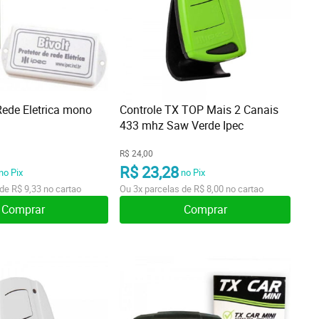
Rede Eletrica mono
Controle TX TOP Mais 2 Canais
433 mhz Saw Verde Ipec
R$ 24,00
R$ 23,28
no Pix
no Pix
 de
R$ 9,33
no cartao
Ou
3x
parcelas de
R$ 8,00
no cartao
Comprar
Comprar