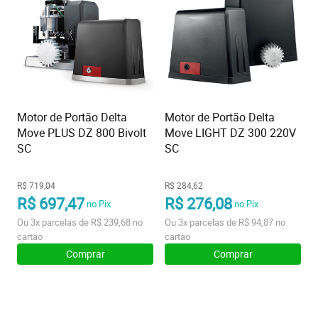
Motor de Portão Delta
Motor de Portão Delta
Move PLUS DZ 800 Bivolt
Move LIGHT DZ 300 220V
SC
SC
R$ 719,04
R$ 284,62
R$ 697,47
R$ 276,08
no Pix
no Pix
Ou
3x
parcelas de
R$ 239,68
no
Ou
3x
parcelas de
R$ 94,87
no
cartao
cartao
Comprar
Comprar