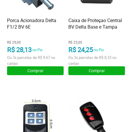
Porca Acionadora Delta
Caixa de Proteçao Central
F1/2 BV 6E
BV Delta Base e Tampa
R$ 29,00
R$ 25,00
R$ 28,13
R$ 24,25
no Pix
no Pix
Ou
3x
parcelas de
R$ 9,67
no
Ou
3x
parcelas de
R$ 8,33
no
cartao
cartao
Comprar
Comprar