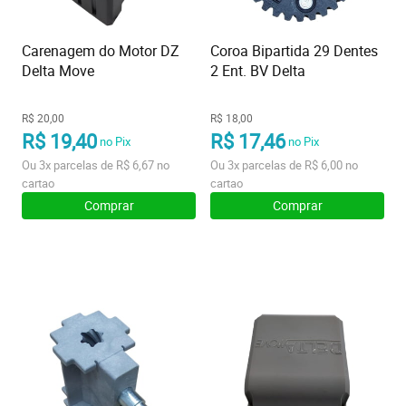
Carenagem do Motor DZ
Coroa Bipartida 29 Dentes
Delta Move
2 Ent. BV Delta
R$ 20,00
R$ 18,00
R$ 19,40
R$ 17,46
no Pix
no Pix
Ou
3x
parcelas de
R$ 6,67
no
Ou
3x
parcelas de
R$ 6,00
no
cartao
cartao
Comprar
Comprar