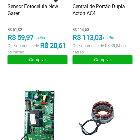
Sensor Fotocelula New
Central de Portão Dupla
Garen
Acton AC4
R$ 61,82
R$ 116,53
R$ 59,97
R$ 113,03
no Pix
no Pix
R$ 20,61
Ou
3x
parcelas de
Ou
3x
parcelas de
R$ 38,84
no
no cartao
cartao
Comprar
Comprar