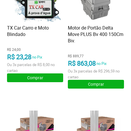
TX Car Carro e Moto
Motor de Portão Delta
Blindado
Move PLUS Bv 400 150Cm
Biv.
R$ 24,00
R$ 23,28
R$ 889,77
no Pix
R$ 863,08
no Pix
Ou
3x
parcelas de
R$ 8,00
no
cartao
Ou
3x
parcelas de
R$ 296,59
no
cartao
Comprar
Comprar