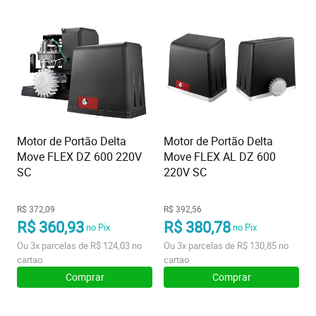
Motor de Portão Delta
Motor de Portão Delta
Move FLEX DZ 600 220V
Move FLEX AL DZ 600
SC
220V SC
R$ 372,09
R$ 392,56
R$ 360,93
R$ 380,78
no Pix
no Pix
Ou
3x
parcelas de
R$ 124,03
no
Ou
3x
parcelas de
R$ 130,85
no
cartao
cartao
Comprar
Comprar