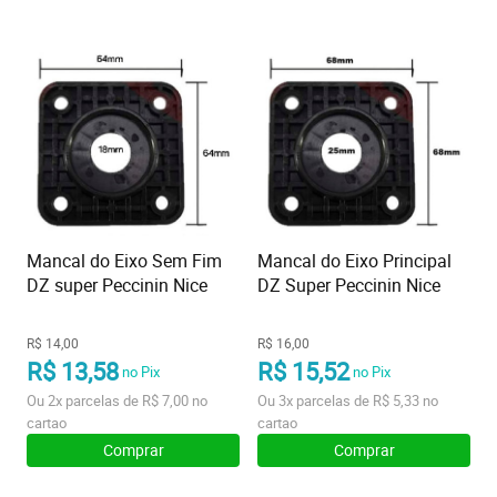
Mancal do Eixo Sem Fim
Mancal do Eixo Principal
DZ super Peccinin Nice
DZ Super Peccinin Nice
R$ 14,00
R$ 16,00
R$ 13,58
R$ 15,52
no Pix
no Pix
Ou
2x
parcelas de
R$ 7,00
no
Ou
3x
parcelas de
R$ 5,33
no
cartao
cartao
Comprar
Comprar