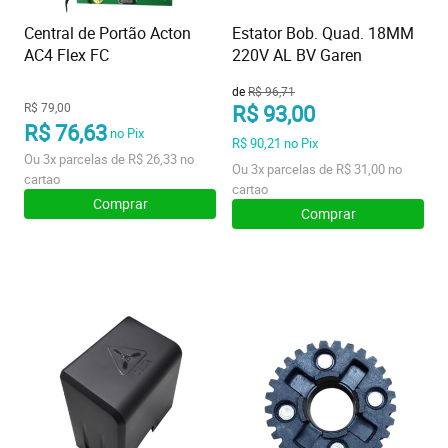
Central de Portão Acton
Estator Bob. Quad. 18MM
AC4 Flex FC
220V AL BV Garen
de
R$ 96,71
R$ 79,00
R$ 93,00
R$ 76,63
no Pix
R$ 90,21
no Pix
Ou
3x
parcelas de
R$ 26,33
no
Ou
3x
parcelas de
R$ 31,00
no
cartao
cartao
Comprar
Comprar