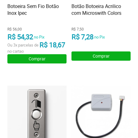
Botoeira Sem Fio Botão
Botão Botoeira Acrilico
Inox Ipec
com Microswith Colors
R$ 56,00
R$ 7,50
R$ 54,32
R$ 7,28
no Pix
no Pix
R$ 18,67
Ou
3x
parcelas de
no cartao
Comprar
Comprar