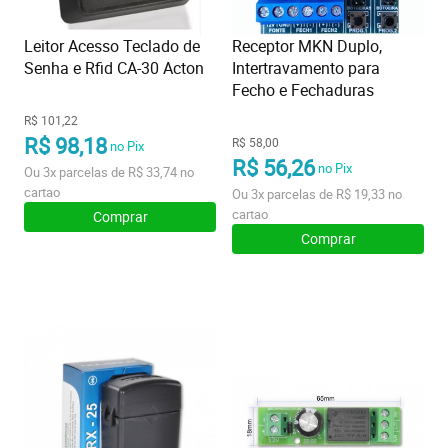
Leitor Acesso Teclado de
Receptor MKN Duplo,
Senha e Rfid CA-30 Acton
Intertravamento para
Fecho e Fechaduras
R$ 101,22
R$ 98,18
R$ 58,00
no Pix
R$ 56,26
no Pix
Ou
3x
parcelas de
R$ 33,74
no
cartao
Ou
3x
parcelas de
R$ 19,33
no
cartao
Comprar
Comprar