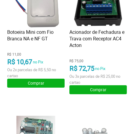
Botoeira Mini com Fio
Acionador de Fechadura e
Branca NA e NF GT
Trava com Receptor AC4
Acton
R$ 11,00
R$ 10,67
R$ 75,00
no Pix
R$ 72,75
no Pix
Ou
2x
parcelas de
R$ 5,50
no
cartao
Ou
3x
parcelas de
R$ 25,00
no
cartao
Comprar
Comprar