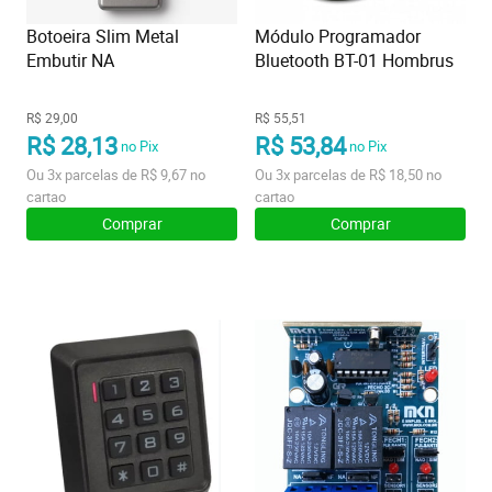
Botoeira Slim Metal
Módulo Programador
Embutir NA
Bluetooth BT-01 Hombrus
R$ 29,00
R$ 55,51
R$ 28,13
R$ 53,84
no Pix
no Pix
Ou
3x
parcelas de
R$ 9,67
no
Ou
3x
parcelas de
R$ 18,50
no
cartao
cartao
Comprar
Comprar