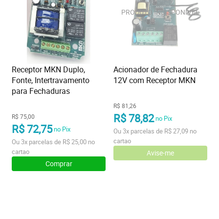
Receptor MKN Duplo,
Acionador de Fechadura
Fonte, Intertravamento
12V com Receptor MKN
para Fechaduras
R$ 81,26
R$ 78,82
R$ 75,00
no Pix
R$ 72,75
no Pix
Ou
3x
parcelas de
R$ 27,09
no
cartao
Ou
3x
parcelas de
R$ 25,00
no
cartao
Avise-me
Comprar