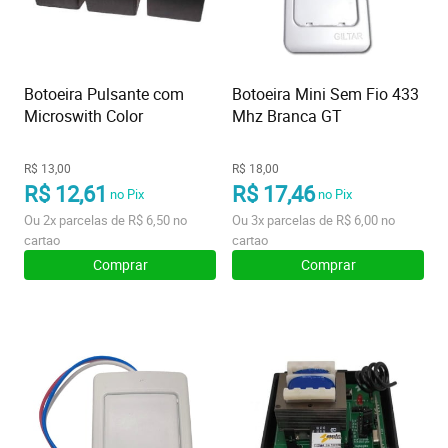
Botoeira Pulsante com
Botoeira Mini Sem Fio 433
Microswith Color
Mhz Branca GT
R$ 13,00
R$ 18,00
R$ 12,61
R$ 17,46
no Pix
no Pix
Ou
2x
parcelas de
R$ 6,50
no
Ou
3x
parcelas de
R$ 6,00
no
cartao
cartao
Comprar
Comprar