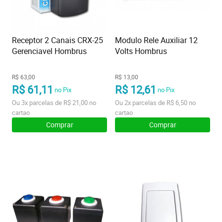
Receptor 2 Canais CRX-25
Modulo Rele Auxiliar 12
Gerenciavel Hombrus
Volts Hombrus
R$ 63,00
R$ 13,00
R$ 61,11
R$ 12,61
no Pix
no Pix
Ou
3x
parcelas de
R$ 21,00
no
Ou
2x
parcelas de
R$ 6,50
no
cartao
cartao
Comprar
Comprar