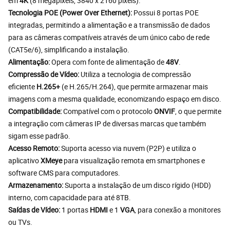
em
4K
(8 megapixels, 3840 x 2160 pixels).
Tecnologia POE (Power Over Ethernet):
Possui 8 portas POE
integradas, permitindo a alimentação e a transmissão de dados
para as câmeras compatíveis através de um único cabo de rede
(CAT5e/6), simplificando a instalação.
Alimentação:
Opera com fonte de alimentação de
48V
.
Compressão de Vídeo:
Utiliza a tecnologia de compressão
eficiente
H.265+
(e H.265/H.264), que permite armazenar mais
imagens com a mesma qualidade, economizando espaço em disco.
Compatibilidade:
Compatível com o protocolo
ONVIF
, o que permite
a integração com câmeras IP de diversas marcas que também
sigam esse padrão.
Acesso Remoto:
Suporta acesso via nuvem (P2P) e utiliza o
aplicativo
XMeye
para visualização remota em smartphones e
software CMS para computadores.
Armazenamento:
Suporta a instalação de um disco rígido (HDD)
interno, com capacidade para até 8TB.
Saídas de Vídeo:
1 portas
HDMI
e 1
VGA
, para conexão a monitores
ou TVs.