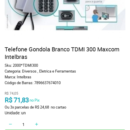
Telefone Gondola Branco TDMI 300 Maxcom
Intelbras
Sku:
2000*TDMI300
Categoria:
Diversos
,
Eletrica e Ferramentas
Marca:
Intelbras
Código de Barras:
7896637674010
R$ 74,05
R$ 71,83
 no Pix
Ou 
3x
 parcelas de 
R$ 24,68 
 no cartao
Unidade: un