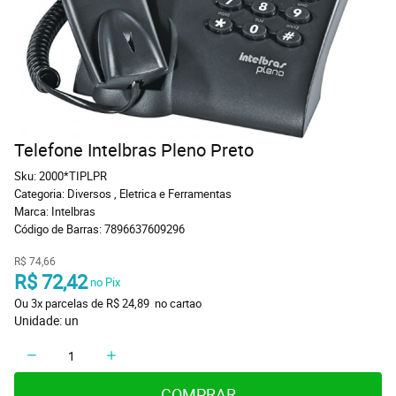
Telefone Intelbras Pleno Preto
Sku:
2000*TIPLPR
Categoria:
Diversos
,
Eletrica e Ferramentas
Marca:
Intelbras
Código de Barras:
7896637609296
R$ 74,66
R$ 72,42
 no Pix
Ou 
3x
 parcelas de 
R$ 24,89 
 no cartao
Unidade: un
COMPRAR