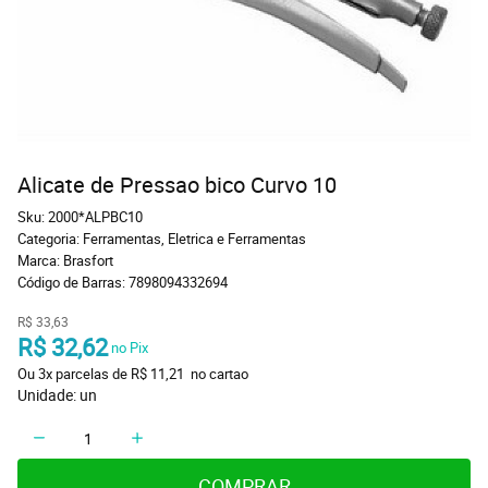
Alicate de Pressao bico Curvo 10
Sku:
2000*ALPBC10
Categoria:
Ferramentas
,
Eletrica e Ferramentas
Marca:
Brasfort
Código de Barras:
7898094332694
R$ 33,63
R$ 32,62
 no Pix
Ou 
3x
 parcelas de 
R$ 11,21 
 no cartao
Unidade: un
COMPRAR