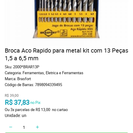
Broca Aco Rapido para metal kit com 13 Peças
1,5 a 6,5 mm
Sku:
2000*BRAR13P
Categoria:
Ferramentas
,
Eletrica e Ferramentas
Marca:
Brasfort
Código de Barras:
7898094339495
R$ 39,00
R$ 37,83
 no Pix
Ou 
3x
 parcelas de 
R$ 13,00 
 no cartao
Unidade: un