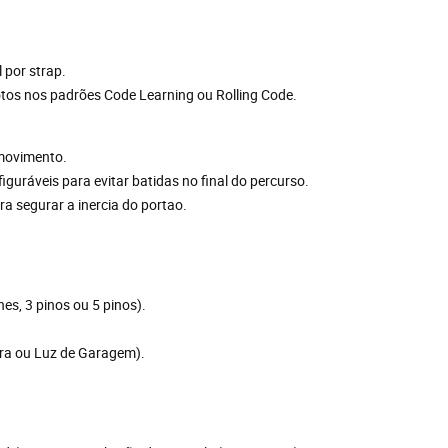
 por strap.
tos nos padrões Code Learning ou Rolling Code.
 movimento.
uráveis para evitar batidas no final do percurso.
ra segurar a inercia do portao.
nes, 3 pinos ou 5 pinos).
eira ou Luz de Garagem).