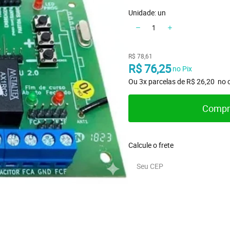
Unidade: un
R$ 78,61
R$ 76,25
 no Pix
Ou 
3x
 parcelas de 
R$ 26,20 
 no 
Compr
Calcule o frete