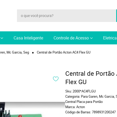
Casa Inteligente
Controle de Acesso
Eletric
ren, Mc Garcia, Seg
Central de Portão Acton AC4 Flex GU
Central de Portão
Flex GU
Sku:
2000*AC4FLGU
Categoria:
Para Garen, Mc Garcia, 
Central Placa para Portão
Marca:
Acton
Código de Barras:
7898931200247