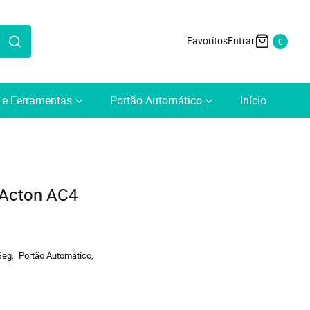
0
a e Ferramentas
Portão Automático
Início
 Acton AC4
Seg
Portão Automático