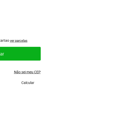
cartao
ver parcelas
ar
Não sei meu CEP
Calcular