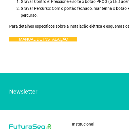
Gravar Controle: Pressione e solte o botão PROG (o LED ace
Gravar Percurso: Com o portão fechado, mantenha o botão P
percurso.
Para detalhes específicos sobre a instalação elétrica e esquemas d
MANUAL DE INSTALAÇÃO
Até 512 botões de controles code learning/rolling code
Newsletter
Institucional