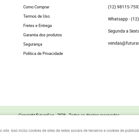
(12)
 98115-759
Como Comprar
Termos de Uso
(12
Fretes e Entrega
Segunda a Sexta
Garantia dos produtos
vendas@futura
Segurança
Política de Privacidade
Copyright FuturaSeg - 2026 - Todos os direitos reservados.
te. Isso inclui cookies de sites de redes sociais de terceiros e cookies de public
LOJA VIRTUAL CRIADA POR