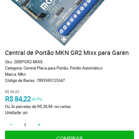
Central de Portão MKN GR2 Mixx para Garen
Sku:
2000*GR2-MIXX
Categoria:
Central Placa para Portão
,
Portão Automático
Marca:
Mkn
Código de Barras:
7893595125547
R$ 86,82
R$ 84,22
 no Pix
Ou 
3x
 parcelas de 
R$ 28,94 
 no cartao
Unidade: un
COMPRAR