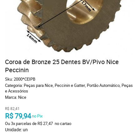
Coroa de Bronze 25 Dentes BV/Pivo Nice
Peccinin
Sku:
2000*CEIPB
Categoria:
Peças para Nice, Peccinin e Gatter
,
Portão Automático
,
Peças
e Acessórios
Marca:
Nice
R$ 82,41
R$ 79,94
 no Pix
Ou 
3x
 parcelas de 
R$ 27,47 
 no cartao
Unidade: un