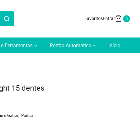
0
a e Ferramentas
Portão Automático
Início
ght 15 dentes
n e Gatter
Portão