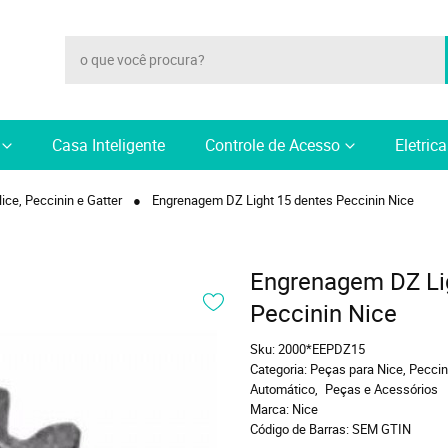
Casa Inteligente
Controle de Acesso
Eletric
ice, Peccinin e Gatter
Engrenagem DZ Light 15 dentes Peccinin Nice
Engrenagem DZ Li
Peccinin Nice
Sku:
2000*EEPDZ15
Categoria:
Peças para Nice, Peccini
Automático
Peças e Acessórios
Marca:
Nice
Código de Barras:
SEM GTIN