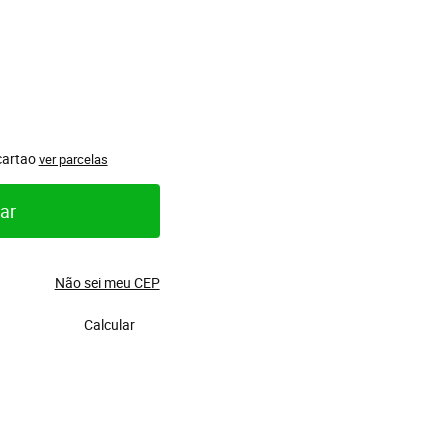
cartao
ver parcelas
ar
Não sei meu CEP
Calcular