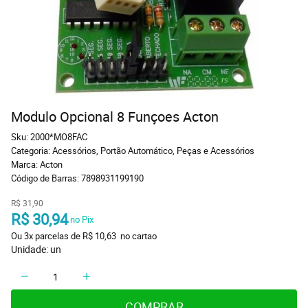
Modulo Opcional 8 Funçoes Acton
Sku:
2000*MO8FAC
Categoria:
Acessórios
,
Portão Automático
,
Peças e Acessórios
Marca:
Acton
Código de Barras:
7898931199190
R$ 31,90
R$ 30,94
 no Pix
Ou 
3x
 parcelas de 
R$ 10,63 
 no cartao
Unidade: un
COMPRAR