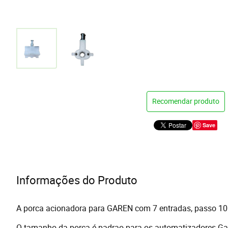
Recomendar produto
Save
Informações do Produto
A porca acionadora para GAREN com 7 entradas, passo 100 e
O tamanho da porca é padrao para os automatizadores Garen