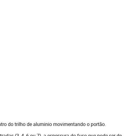
ntro do trilho de aluminio movimentando o portão.
adas (3, 4, 6 ou 7), a espessura do fuso que pode ser de