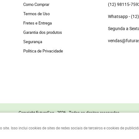
(12)
 98115-759
Como Comprar
Termos de Uso
(12
Fretes e Entrega
Segunda a Sexta
Garantia dos produtos
vendas@futura
Segurança
Política de Privacidade
Copyright FuturaSeg - 2026 - Todos os direitos reservados.
te. Isso inclui cookies de sites de redes sociais de terceiros e cookies de public
LOJA VIRTUAL CRIADA POR