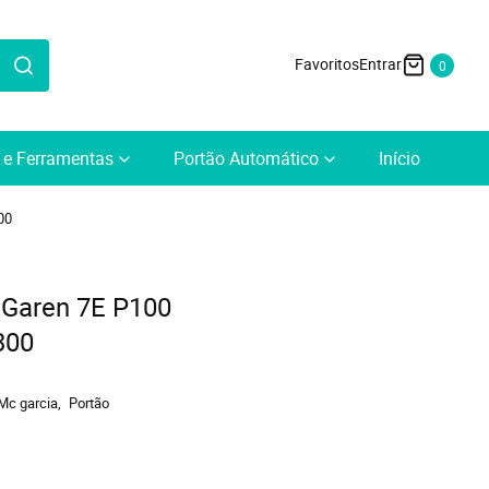
0
a e Ferramentas
Portão Automático
Início
00
 Garen 7E P100
300
Mc garcia
Portão