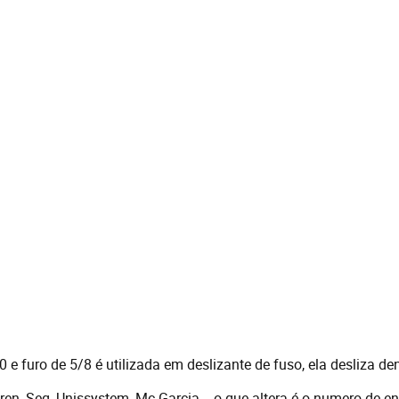
 furo de 5/8 é utilizada em deslizante de fuso, ela desliza de
, Seg, Unissystem, Mc Garcia... o que altera é o numero de entr