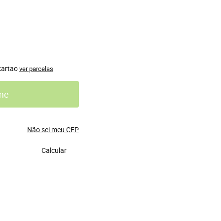
cartao
ver parcelas
me
Não sei meu CEP
Calcular