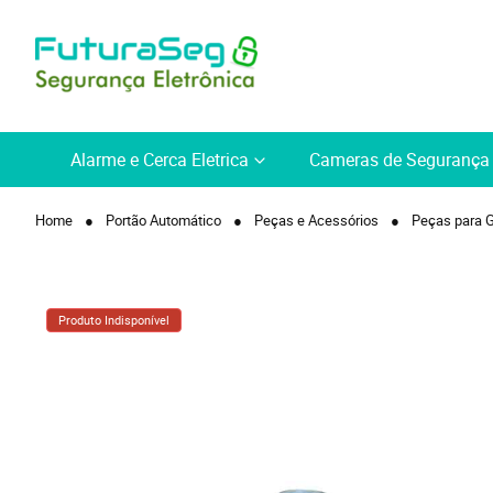
Alarme e Cerca Eletrica
Cameras de Segurança
Home
Portão Automático
Peças e Acessórios
Peças para G
Produto Indisponível