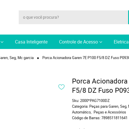
Casa Inteligente
Controle de Acesso
Eletric
aren, Seg, Mc garcia
Porca Acionadora Garen 7E P100 F5/8 DZ Fuso P093
Porca Acionadora
F5/8 DZ Fuso P09
Sku:
2000*PAG7100DZ
Categoria:
Peças para Garen, Seg, 
Automático
Peças e Acessórios
Código de Barras:
7898511811641