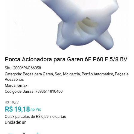
Porca Acionadora para Garen 6E P60 F 5/8 BV
Sku:
2000*PAG66058
Categoria:
Peças para Garen, Seg, Mc garcia
,
Portão Automático
,
Peças e
Acessórios
Marca:
Gmax
Código de Barras:
7898511810460
R$ 19,77
R$ 19,18
 no Pix
Ou 
3x
 parcelas de 
R$ 6,59 
 no cartao
Unidade: un